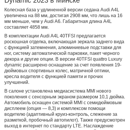
Dynamic 2023 в Минске
Колесная база у удлиненной версии седана Audi A4L
увеличена на 88 мм, достигая 2908 мм, что лишь на 16
мм меньше, чем у Audi A6. Габаритная длина A4L
составляет 4858 мм.
В комплектации Audi A4L 40TFSI предлагается
роскошная отделка, включающая зеркала заднего вида
с функцией затемнения, алюминиевые подставки для
ног, систему автоматической парковки, пакет черного
декора и другие опции. В версии 40TFSI quattro Luxury
dynamic расширено оснащение за счет появления 19-
дюймовых спортивных колес, матричной оптики,
кресла водителя с функцией памяти и прочих
улучшений.
В салоне установлена медиасистема MMI нового
поколения с сенсорным экраном размером 10,1 дюйма.
Автомобиль оснащен системой MMI с семидюймовым
дисплеем (опция — 8,3) и комплексом помощи
водителю (адаптивный круиз-контроль, слежение за
разметкой, пробочный автопилот). Также предусмотрен
выход в интернет по стандарту LTE. Наслаждение