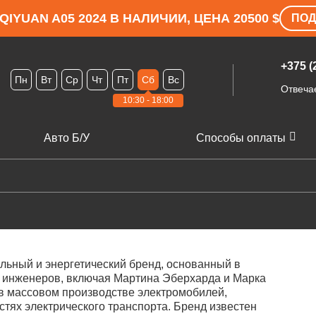
IYUAN A05 2024 В НАЛИЧИИ, ЦЕНА 20500 $
ПОД
+375 (
Пн
Вт
Ср
Чт
Пт
Сб
Вс
Отвеча
10:30 - 18:00
Авто Б/У
Способы оплаты
ьный и энергетический бренд, основанный в
й инженеров, включая Мартина Эберхарда и Марка
 в массовом производстве электромобилей,
тях электрического транспорта. Бренд известен