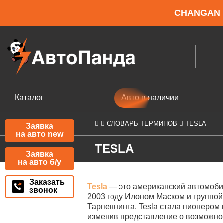
CHANGAN Q
Каталог
Авто в наличии
СЛОВАРЬ ТЕРМИНОВ
TESLA
Заявка
на авто new
TESLA
Заявка
на авто б/у
Заказать
Tesla
— это американский автомобил
звонок
2003 году Илоном Маском и группо
Тарпеннинга. Tesla стала пионером
изменив представление о возможнос