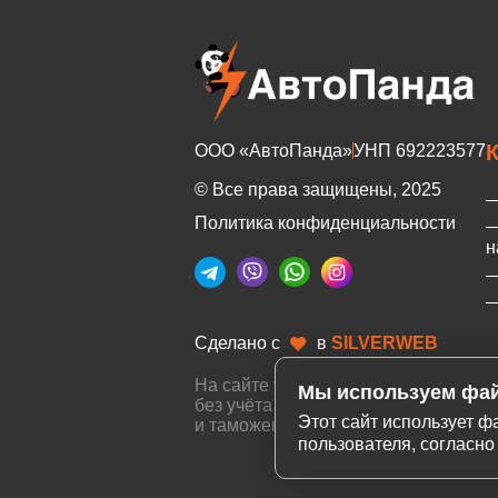
ООО «АвтоПанда»
УНП 692223577
© Все права защищены, 2025
Политика конфиденциальности
н
Сделано с
в
SILVERWEB
На сайте указаны цены в Китае
Мы используем фай
без учёта доставки в Минск
Этот сайт использует 
и таможенных пошлин РБ
пользователя, согласно