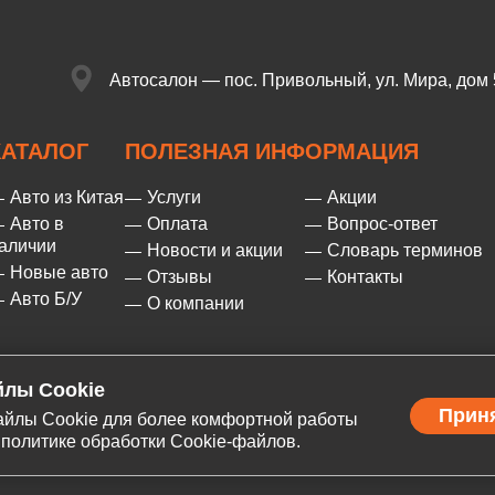
Автосалон — пос. Привольный,
ул. Мира, дом 
КАТАЛОГ
ПОЛЕЗНАЯ ИНФОРМАЦИЯ
Авто из Китая
Услуги
Акции
Авто в
Оплата
Вопрос-ответ
аличии
Новости и акции
Словарь терминов
Новые авто
Отзывы
Контакты
Авто Б/У
О компании
Изображения на сайте
Цены на сайте не являются
лы Cookie
носят
публичной офертой. Не является
иллюстрационный
Прин
файлы Cookie для более комфортной работы
интернет-магазином
характер
 политике обработки Cookie-файлов.