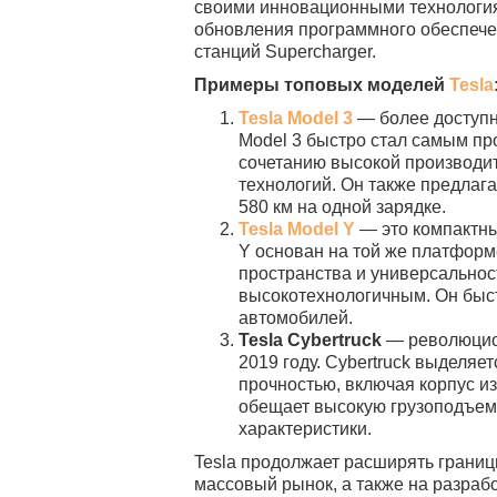
своими инновационными технология
обновления программного обеспечен
станций Supercharger.
Примеры топовых моделей
Tesla
Tesla Model 3
— более доступн
Model 3 быстро стал самым п
сочетанию высокой производи
технологий. Он также предлага
580 км на одной зарядке.
Tesla Model Y
— это компактны
Y основан на той же платформе
пространства и универсальнос
высокотехнологичным. Он быс
автомобилей.
Tesla Cybertruck
— революцион
2019 году. Cybertruck выделяе
прочностью, включая корпус и
обещает высокую грузоподъе
характеристики.
Tesla продолжает расширять границ
массовый рынок, а также на разрабо